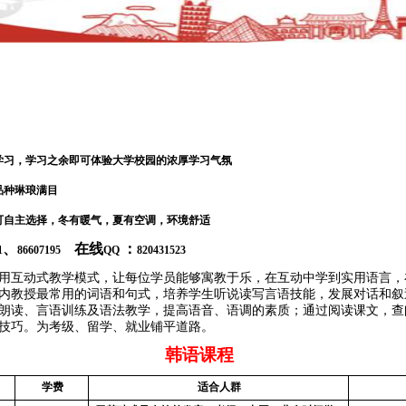
学习
，学习之余即可体验大学校园的浓厚学习气氛
品种琳琅满目
可自主选择，冬有暖气，夏有空调，环境舒适
、
在线
：
1
86607195
QQ
820431523
用互动式教学模式，让每位学员能够寓教于乐，在互动中学到实用语言，
内教授最常用的词语和句式，培养学生听说读写言语技能，发展对话和叙
朗读、言语训练及语法教学，提高语音、语调的素质；通过阅读课文，查
技巧。为考级、留学、就业铺平道路。
韩语课程
学费
适合人群