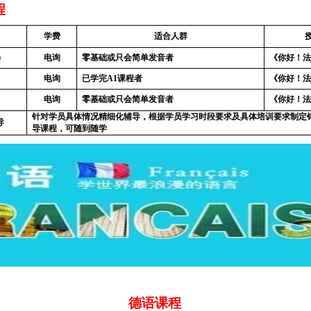
程
学费
适合人群
）
电询
零基础或只会简单发音者
《你好！法
电询
已学完
A1
课程者
《你好！法
电询
零基础或只会简单发音者
《你好！法
针对学员具体情况精细化辅导，根据学员学习时段要求及具体培训要求制定
导
导课程，可随到随学
德语课程