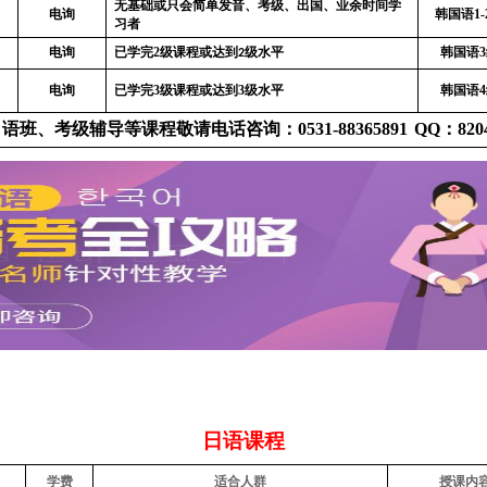
无基础或只会简单发音、考级、出国、业余时间学
电询
韩国语1
习者
电询
已学完
2级课程
或达到
级水平
韩国语
2
电询
已学完
3
级课程或达到
3
级水平
韩国语
口语班、考级辅导等课程敬请电话咨询：
0531-88365891
QQ
：
820
日语课程
学费
适合人群
授课内