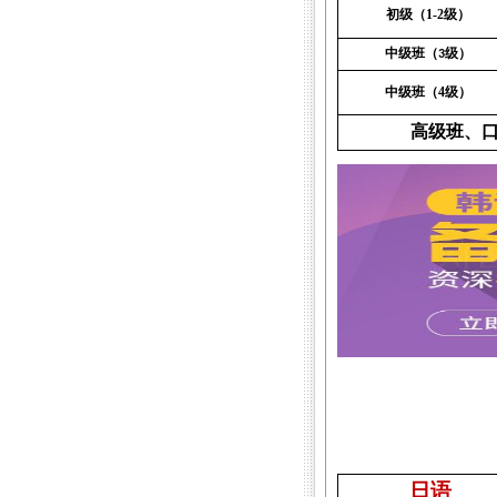
初级（
1-2
级）
中级班（
级）
3
中级班（
4
级）
高级班、
日语