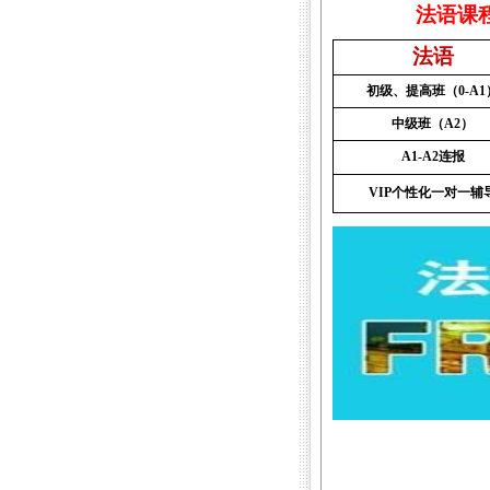
法语课
法语
初级、提高班（
0-A1
中级班（
A2
）
A1-A2
连报
VIP
个性化一对一辅