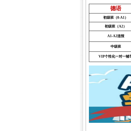
德语
初级班（
0-A1
）
初级班（
A2
）
A1-A2
连报
中级班
VIP
个性化一对一辅