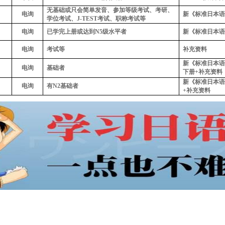
无基础或只会简单发音、参加等级考试、考研、
电询
新《标准日本语
学位考试、
J-TEST
考试、职称考试等
电询
已学完上册或达到
N5
级水平者
新《标准日本语
电询
考试等
补充资料
新《标准日本语
电询
基础者
下册
+
补充资料
新《标准日本语
电询
有
N2
基础者
+
补充资料