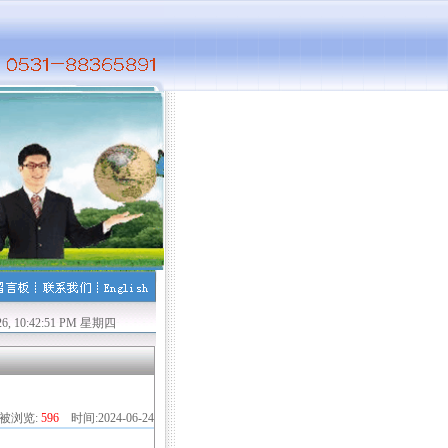
！贺张霞、王玉、郭长文、王丽君、金添、陈佳欣、李召华、孙鹏、胡锡林、苟学远、
026, 10:42:53 PM 星期四
被浏览:
596
时间:2024-06-24