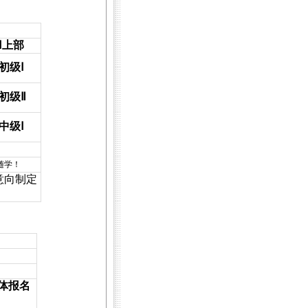
Ⅰ上部
初级Ⅰ
初级Ⅱ
中级Ⅰ
随学！
意向制定
体报名