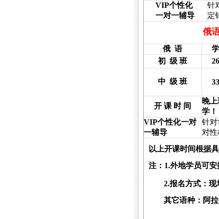
VIP
个性化
针
一对一辅导
定
俄
俄
语
初
级 班
2
中
级 班
3
晚上
开 课 时 间
学！
VIP
个性化一对
针对
一辅导
对性
以上开课时间根据具
注：
1.
外地学员可安
2.
报名方式：现
其它语种：阿拉