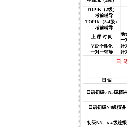
中级班（
3
级）
TOPIK
（
2
级）
考前辅导
TOPIK
（
3-4
级）
考前辅导
晚
上 课 时 间
一
VIP
个性化
针
一对一辅导
针
日
日 语
日语初级
0-N5
级精
日语初级
N4
级精讲
初级
N5
、
级连报
Ｎ４