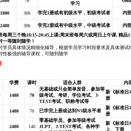
《韩
2080
76
学习
学完
1
册或有初级水平，初级考试者
内
1880
30h
学完
2
册或有中级水平，中级考试者
内
2480
30h
班每周三个晚
18:15-20:45
上课
;
周末班每周六或周日上午课
.
精品
1
对一等随到随学！
对学员具体情况精细化辅导，根据学员学习时段要求及具体测试
对性极强的辅导课程，可随到随学
语
学费
课时
适合人群
内
无基础或只会简单发音、参加等
新《标准日
讲
1480
70
级考试、考研、学位考试、
J-
册
TEST
考试、职称考试等
新《标准日
已学完上册或达到
N5
级水平者
1480
70
册
零基础学员、参加等级考试
新《标准日
2480
140
JLPT
、
J-TEST
考试、各种学
上、下册