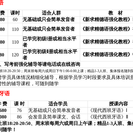
语
费
课时
适合人群
教
材
80
60
无基础或只会简单发音者
《新求精德语强化教程》
无基础或只会简单发音者
《新求精德语强化教程》
80
110
已学完初级Ⅰ册或相当水平
《新求精德语强化教程》
80
110
者
已学完初级Ⅱ册或相当水平
《新求精德语强化教程》
80
120
者
、写考前强化辅导等请电话或在线咨询
班
18:20-20:50
；周末班每周六或周日下午
1:00-6:00
上课；精品
1-3
人班、集体报名随到
对学员具体情况精细化辅导，根据学员学习时段要求及具体培训
对性的辅导课程，可随到随学
牙语
 费
课 时
适合学员
授课内容
680
76
无基础或只会简单发音者
《现代西班牙语》Ⅰ
080
86
会发音及简单课文、会话
《现代西班牙语》Ⅱ
上班
18:20-20:50
、周末班每周六或周日上午课；精品
1-3
人班、集
到随学！