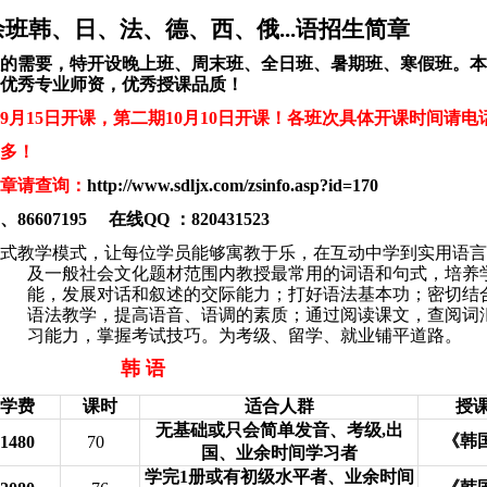
余班韩、日、法、德、西、俄
...
语招生简章
的需要，特开设晚上班、周末班、全日班、暑期班、寒假班。本
优秀专业师资，优秀授课品质！
9月15日开课，第二期10月10日开课！各班次具体开课时间请电
多！
章请查询：
http://www.sdljx.com/zsinfo.asp?id=170
、
86607195
在线
QQ
：
820431523
式教学模式，让每位学员能够寓教于乐，在互动中学到实用语言
及一般社会文化题材范围内教授最常用的词语和句式，培养
能，发展对话和叙述的交际能力；打好语法基本功；密切结
语法教学，提高语音、语调的素质；通过阅读课文，查阅词
习能力，掌握考试技巧。为考级、留学、就业铺平道路。
韩
语
学费
课时
适合人群
授
无基础或只会简单发音、考级
,
出
《韩
1480
70
国、业余时间学习者
学完
1
册或有初级水平者、业余时间