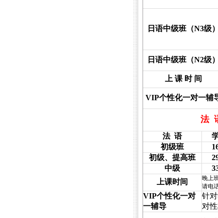
日语中级班（
N3
级
日语中级班（
N2
级
上 课 时 间
VIP
个性化一对一辅
法
法
语
初级班
1
初级、提高班
2
中级
3
晚上
上课时间
请电
VIP
个性化一对
针对
一辅导
对性