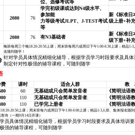
位、选修考试等
学完初级课或达到
N4
级水平、
参加能
新《标准日
）
2080
76
力等级考试
JLPT
、
J-TEST
考试
级上册
+
补
等
新《标准日
）
有
N3
基础者
2080
76
级下册
+
补
晚班每周三个晚
18:20-20:50
上课；周末班每周六或周日下午
1:00-6:30
上课；精品
1-3
名随到随学！
针对学员具体情况精细化辅导，根据学员学习时段要求及具体
导
制定针对性极强的辅导课程，可随到随学
语
学费
课时
适合人群
教
680
60
无基础或只会简单发音者
《简明法语
980
110
无基础或只会简单发音者
,
《简明法语
380
110
已学完上册者
《简明法语
班
18:20-20:50
上课；周末班每六或周日下午
1:00-6:00
上课；精品
1-3
人班、集体报名随到
话查询（一期
9
月
14
日开课）
学员具体情况精细化辅导，根据学员学习时段要求及具体培训要
极强的辅导课程，可随到随学