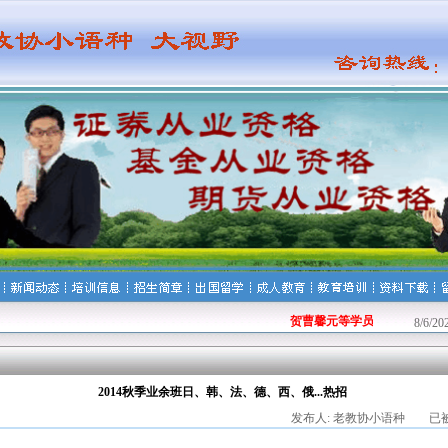
贺曹馨元等学员顺利通过基金从
8/6/2
2014秋季业余班日、韩、法、德、西、俄...热招
发布人: 老教协小语种 已