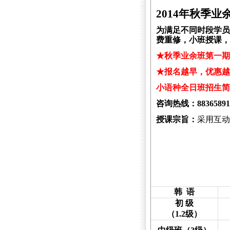
2014
年秋季业
为满足不同时段学员
费重修，小班授课，
★秋季业余班第一期
★报名越早，优惠越
小语种全日班招生简
咨询热线：
88365891
授课宗旨：
采用互动
韩
语
初 级
（
1.2
级）