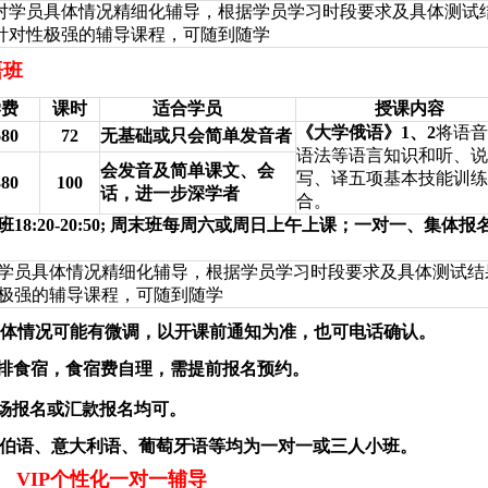
对学员具体情况精细化辅导，根据学员学习时段要求及具体测试
针对性极强的辅导课程，可随到随学
语班
学费
课时
适合学员
授课内容
《大学俄语》
1
、
2
将语音
680
72
无基础或只会简单发音者
语法等语言知识和听、说
会发音及简单课文、会
写、译五项基本技能训练
380
100
话，进一步深学者
合。
班
18:20-20:50;
周末班每周六或周日上午上课；一对一、集体报
学员具体情况精细化辅导，根据学员学习时段要求及具体测试结
极强的辅导课程，可随到随学
体情况可能有微调，以开课前通知为准，也可电话确认。
排食宿，食宿费自理，需提前报名预约。
场报名或汇款报名均可。
伯语、意大利语、葡萄牙语等均为一对一或三人小班。
VIP
个性化一对一辅导