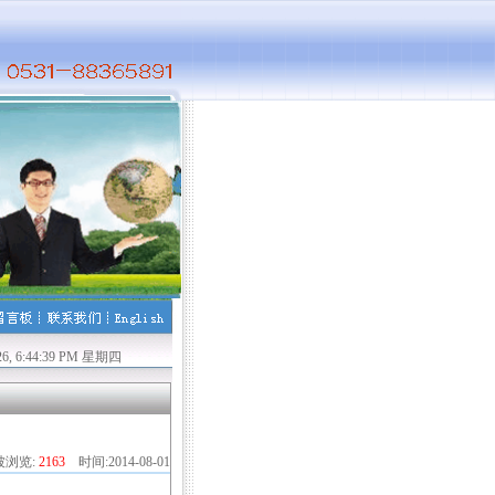
业资格考试！贺张霞、王玉、郭长文、王丽君、金添、陈佳欣、李召华、孙鹏、胡锡林
026, 6:44:40 PM 星期四
被浏览:
2163
时间:2014-08-01