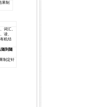
结果制
、词汇、
、读、
有机结
名随到随
果制定针