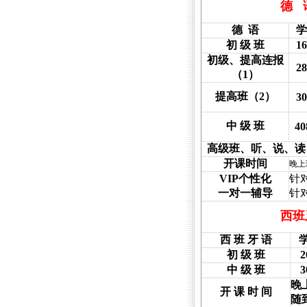
德
德
语
学
初 级 班
16
初级、提高连报
28
（
1
）
提高班（
2
）
30
中 级 班
40
高级班、听、说、读
开课时间
晚上
VIP
个性化
针
一对一辅导
针
西班
西 班 牙 语
学
初 级 班
2
中 级 班
3
晚
开 课 时 间
随