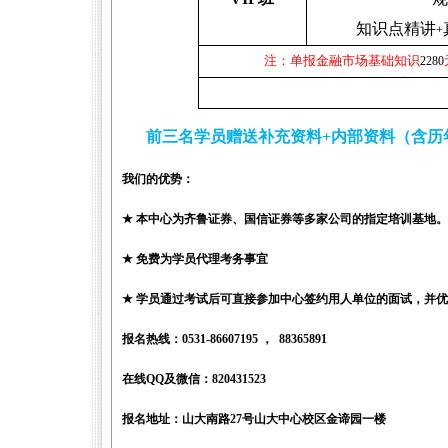
知识点精讲
+
注：单报金融市场基础知识
2280
前三名学员赠送补充资料
+
内部资料（含历
我们的优势：
★
本中心为齐鲁证券、国信证券等多家公司的指定培训基地。
★
免费为学员代理考务事宜
★
学员通过考试后可直接参加中心签约用人单位的面试，并优
报名热线：
0531-86607195
，
88365891
在线
QQ
及微信：
820431
报名地址：山大南路
27
号山大中心校区金谛园一楼