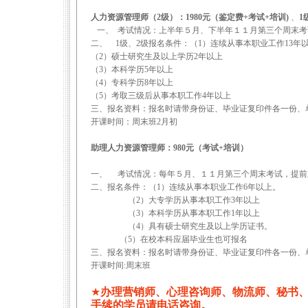
人力资源管理师（2级）：
1980
元（鉴定费+考试+培训)
、
1
一、
考试情况：上半年５月、下半年１１月第三个周末考
二、
1级、2级
报名条件：（
1
）连续从事本职业工作
13
年
（
2
）硕士研究生及以上学历
2
年以上
（
3
）本科学历
5
年以上
（
4
）专科学历
8
年以上
（
5
）考取三级后从事本职工作
4
年以上
三、报名资料：报名时请带身份证、毕业证复印件各一份、
开课时间：周末班2月初
助理人力资源管理师：980元（考试+培训）
一、
考试情况：每年５月、１１月第三个周末考试，提前
二、报名条件：（
1
）连续从事本职业工作
6
年以上。
（
2
）大专学历从事本职工作
3
年以上
（
3
）本科学历从事本职工作
1
年以上
（
4
）具有硕士研究生及以上学历证书。
（
5
）在校本科应届毕业生也可报名
三、报名资料：报名时请带身份证、毕业证复印件各一份、
开课时间:周末班
★
办理营销师、心理咨询师、物流师、秘书
手续的学员请电话咨询。