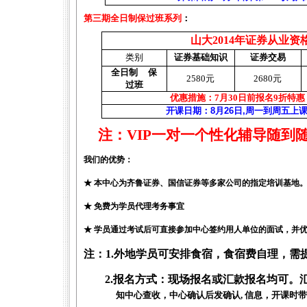
第三期全日制保过班系列
：
山大
2014
年证券从业资
类别
证券基础知识
证券交易
全日制
保
2580
元
2680
元
过
班
优惠措施：
7
月3
0
日前
报名9
折特惠
开课日期：
8
月
26
日
,
周一到周五上
注：
VIP
一对一个性化辅导随到
我们的优势：
★
本中心为齐鲁证券、国信证券等多家公司的指定培训基地
★ 免费为学员代理考务事宜
★ 学员通过考试后可直接参加中心签约用人单位的面试，并
注：
1.
外地学员可安排食宿，食宿费自理，需
2.
报名方式：现场报名或汇款报名均可。
知中心查收，中心确认后发确认, 信息，开课时