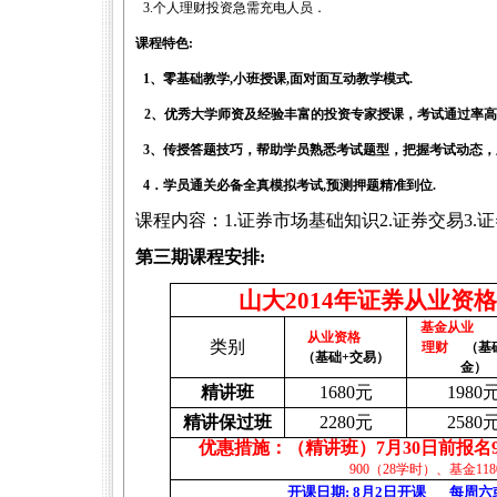
3.
个人理财投资急需充电人员．
课程特色
:
1
、零基础教学
,
小班授课
,
面对面互动教学模式
.
2
、优秀大学师资及经验丰富的投资专家授课，考试通过率高
3
、传授答题技巧，帮助学员熟悉考试题型，把握考试动态，
4
．学员通关必备全真模拟考试
,
预测押题精准到位
.
课程内容：
1.
证券市场基础知识
2.
证券交易
3.
证
第三期课程安排
:
山大
2014
年证券从业资格
基金从业
从业资格
类别
理财
（基
（基础
+
交易）
金）
精讲班
1680
元
1980
精讲保过班
2280
元
2580
优惠措施：（精讲班）
7
月3
0
日前
报名
900
（
28
学时）、基金
118
开课日期
:
8
月2
日
开课
每周六