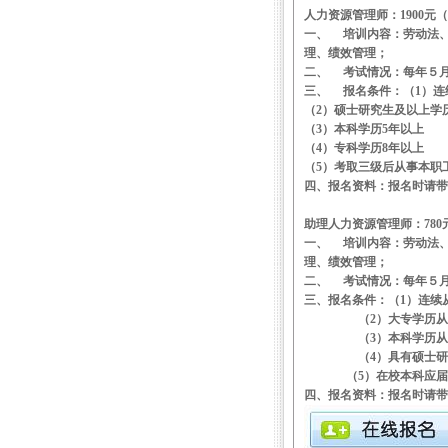
人力资源管理师：
1900
元（
一、
培训内容：劳动法
理、绩效管理；
二、
考试情况：每年５
三、
报名条件：（
1
）连
（
2
）硕士研究生及以上学
（
3
）本科学历
5
年以上
（
4
）专科学历
8
年以上
（
5
）考取三级后从事本职
四、报名资料：报名时请
助理人力资源管理师：78
一、
培训内容：劳动法
理、绩效管理；
二、
考试情况：每年５
三、报名条件：（
1
）连续
（
2
）大专学历从
（
3
）本科学历从
（
4
）具有硕士研
（
5
）在校本科应届
四、报名资料：报名时请带